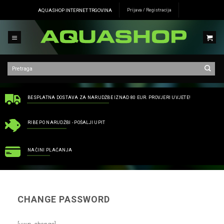
Skip
AQUASHOP INTERNET TRGOVINA
Prijava / Registracija
to
content
BESPLATNA DOSTAVA ZA NARUDŽBE IZNAD 80 EUR. PROVJERI UVJETE!
RIBE PO NARUDŽBI - POŠALJI UPIT
NAČINI PLAĆANJA
CHANGE PASSWORD