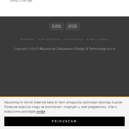
[uwp_change]
PRIVATNOST
UVJETI KORIŠTENJA
UVJETI PLAĆANJA
SLANJE I ISPORUKA
Copyright 2026 ©
Aquashop | Aquarium Design & Technology d.o.o.
Aquashop.hr koristi kolačiće kako bi Vam omogućila optimalan doživljaj kupnje.
Postavke kolačića mogu se kontrolirati i mijenjati u web pregledniku. Više o
kolačićima pročitajte
ovdje
.
PRIHVAĆAM