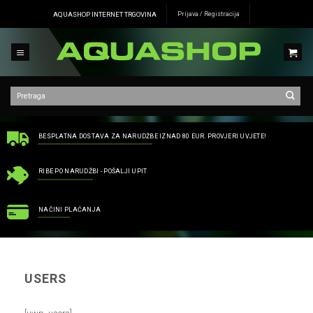
Skip
AQUASHOP INTERNET TRGOVINA
Prijava / Registracija
to
content
BESPLATNA DOSTAVA ZA NARUDŽBE IZNAD 80 EUR. PROVJERI UVJETE!
RIBE PO NARUDŽBI - POŠALJI UPIT
NAČINI PLAĆANJA
USERS