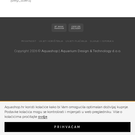
[uwp_users]
PRIVATNOST
UVJETI KORIŠTENJA
UVJETI PLAĆANJA
SLANJE I ISPORUKA
Copyright 2026 ©
Aquashop | Aquarium Design & Technology d.o.o.
Aquashop.hr koristi kolačiće kako bi Vam omogućila optimalan doživljaj kupnje.
Postavke kolačića mogu se kontrolirati i mijenjati u web pregledniku. Više o
kolačićima pročitajte
ovdje
.
PRIHVAĆAM