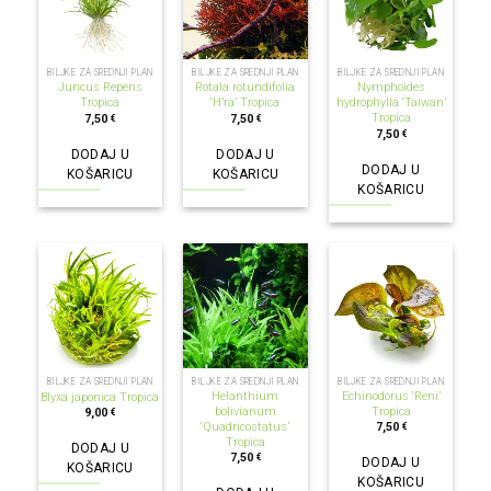
BILJKE ZA SREDNJI PLAN
BILJKE ZA SREDNJI PLAN
BILJKE ZA SREDNJI PLAN
Juncus Repens
Rotala rotundifolia
Nymphoides
Tropica
‘H’ra’ Tropica
hydrophylla ‘Taiwan’
Tropica
7,50
7,50
€
€
7,50
€
DODAJ U
DODAJ U
DODAJ U
KOŠARICU
KOŠARICU
KOŠARICU
BILJKE ZA SREDNJI PLAN
BILJKE ZA SREDNJI PLAN
BILJKE ZA SREDNJI PLAN
Helanthium
Echinodorus ‘Reni’
Blyxa japonica Tropica
bolivianum
Tropica
9,00
€
‘Quadricostatus’
7,50
€
Tropica
DODAJ U
7,50
€
DODAJ U
KOŠARICU
KOŠARICU