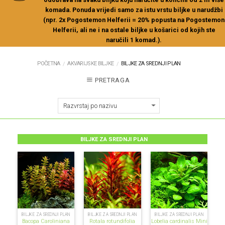
komada.
Ponuda vrijedi samo za istu vrstu biljke u narudžbi
(npr. 2x Pogostemon Helferii = 20% popusta na Pogostemon
Helferii, ali ne i na ostale biljke u košarici od kojih ste
naručili 1 komad.).
POČETNA
AKVARIJSKE BILJKE
BILJKE ZA SREDNJI PLAN
/
/
PRETRAGA
BILJKE ZA SREDNJI PLAN
BILJKE ZA SREDNJI PLAN
BILJKE ZA SREDNJI PLAN
BILJKE ZA SREDNJI PLAN
Bacopa Caroliniana
Rotala rotundifolia
Lobelia cardinalis Mini