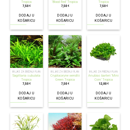
Tropica
‘Blood Red’ Tropica
Tropica
7,50
7,50
7,50
€
€
€
DODAJ U
DODAJ U
DODAJ U
KOŠARICU
KOŠARICU
KOŠARICU
BILJKE ZA SREDNJI PLAN
BILJKE ZA SREDNJI PLAN
BILJKE ZA PREDNJI PLAN
Sagittaria subulata
Cryptocoryne wendtii
Anubias barteri ‘Mini
Tropica
Green Tropica
Coin’ Tropica
7,50
7,50
12,00
€
€
€
DODAJ U
DODAJ U
DODAJ U
KOŠARICU
KOŠARICU
KOŠARICU