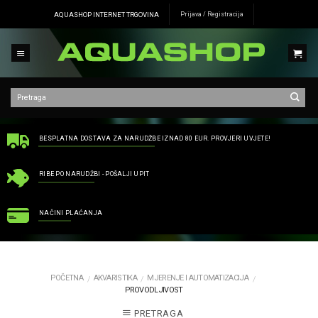
Skip
AQUASHOP INTERNET TRGOVINA
Prijava / Registracija
to
content
BESPLATNA DOSTAVA ZA NARUDŽBE IZNAD 80 EUR. PROVJERI UVJETE!
RIBE PO NARUDŽBI - POŠALJI UPIT
NAČINI PLAĆANJA
POČETNA
AKVARISTIKA
MJERENJE I AUTOMATIZACIJA
/
/
/
PROVODLJIVOST
PRETRAGA