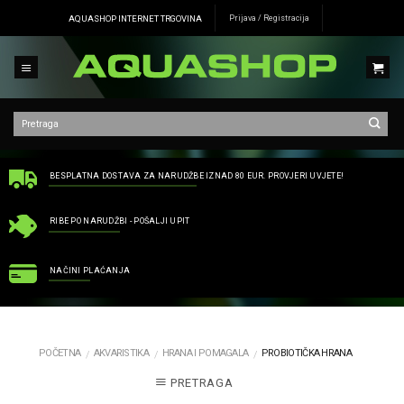
Skip
AQUASHOP INTERNET TRGOVINA
Prijava / Registracija
to
content
BESPLATNA DOSTAVA ZA NARUDŽBE IZNAD 80 EUR. PROVJERI UVJETE!
RIBE PO NARUDŽBI - POŠALJI UPIT
NAČINI PLAĆANJA
POČETNA
AKVARISTIKA
HRANA I POMAGALA
PROBIOTIČKA HRANA
/
/
/
PRETRAGA