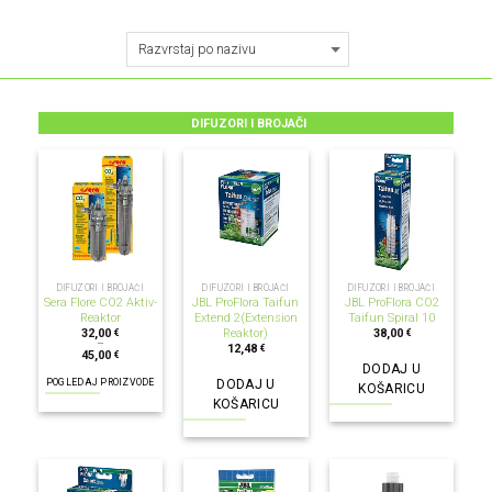
DIFUZORI I BROJAČI
DIFUZORI I BROJAČI
DIFUZORI I BROJAČI
DIFUZORI I BROJAČI
Sera Flore CO2 Aktiv-
JBL ProFlora Taifun
JBL ProFlora CO2
Reaktor
Extend 2(Extension
Taifun Spiral 10
Reaktor)
32,00
38,00
€
€
–
12,48
€
45,00
€
DODAJ U
POGLEDAJ PROIZVODE
DODAJ U
KOŠARICU
KOŠARICU