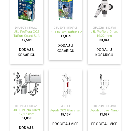
DIFUZORI I BROJAČI
DIFUZORI I BROJAČI
DIFUZORI I BROJAČI
JBL ProFlora CO2
JBL ProFlora Direct
JBL ProFlora Taifun P2
Taifun Count Safe
16/22 mm
17,85
€
12,50
33,84
€
€
DODAJ U
DODAJ U
DODAJ U
KOŠARICU
KOŠARICU
KOŠARICU
NEMA NA ZALIHI
NEMA NA ZALIHI
DIFUZORI I BROJAČI
VENTILI
DIFUZORI I BROJAČI
JBL ProFlora Direct
Aquili CO2 Glass set
Aquili difuzor Nano
12/16 mm
15,13
11,02
€
€
31,85
€
PROČITAJ VIŠE
PROČITAJ VIŠE
DODAJ U