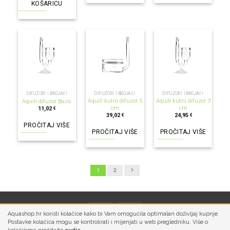
KOŠARICU
NEMA NA ZALIHI
NEMA NA ZALIHI
NEMA NA ZALIHI
DIFUZORI I BROJAČI
DIFUZORI I BROJAČI
DIFUZORI I BROJAČI
Aquili kutni difuzor 5
Aquili kutni difuzor 3
Aquili difuzor Basic
cm
cm
11,02
€
39,02
24,95
€
€
PROČITAJ VIŠE
PROČITAJ VIŠE
PROČITAJ VIŠE
1
2
Aquashop.hr koristi kolačiće kako bi Vam omogućila optimalan doživljaj kupnje.
Postavke kolačića mogu se kontrolirati i mijenjati u web pregledniku. Više o