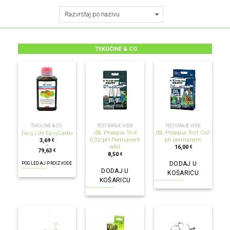
TEKUĆINE & CO.
TEKUĆINE & CO.
TESTIRANJE VODE
TESTIRANJE VODE
JBL Proaqua Test
JBL Proaqua Test Co2-
Easy Life EasyCarbo
CO2/pH Permanent
ph permanent
3,69
€
–
refill
16,00
€
79,63
€
8,50
€
DODAJ U
POGLEDAJ PROIZVODE
DODAJ U
KOŠARICU
KOŠARICU