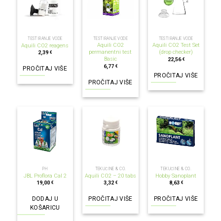
NEMA NA ZALIHI
NEMA NA ZALIHI
NEMA NA ZALIHI
TESTIRANJE VODE
TESTIRANJE VODE
TESTIRANJE VODE
Aquili CO2
Aquili CO2 Test Set
Aquili CO2 reagens
permanentni test
(drop checker)
2,39
€
Basic
22,56
€
6,77
€
PROČITAJ VIŠE
PROČITAJ VIŠE
PROČITAJ VIŠE
NEMA NA ZALIHI
NEMA NA ZALIHI
PH
TEKUĆINE & CO.
TEKUĆINE & CO.
JBL Proflora Cal 2
Aquili CO2 – 20 tabs
Hobby Sanoplant
19,00
3,32
8,63
€
€
€
DODAJ U
PROČITAJ VIŠE
PROČITAJ VIŠE
KOŠARICU