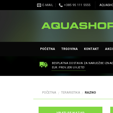
Skip
E-MAIL
+385 95 111 5555
AQUASHO
to
content
POČETNA
TRGOVINA
KONTAKT
AKCI
BESPLATNA DOSTAVA ZA NARUDŽBE IZNAD
EUR. PROVJERI UVJETE!
POČETNA
TERARISTIKA
RAZNO
/
/