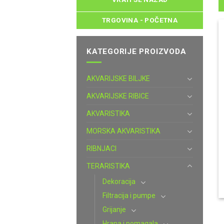
TRGOVINA - POČETNA
KATEGORIJE PROIZVODA
AKVARIJSKE BILJKE
AKVARIJSKE RIBICE
AKVARISTIKA
MORSKA AKVARISTIKA
RIBNJACI
TERARISTIKA
Dekoracija
Filtracija i pumpe
Grijanje
Hrana i pomagala