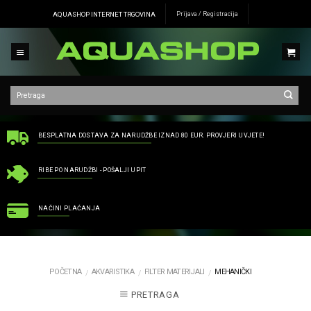
Skip
AQUASHOP INTERNET TRGOVINA
Prijava / Registracija
to
content
BESPLATNA DOSTAVA ZA NARUDŽBE IZNAD 80 EUR. PROVJERI UVJETE!
RIBE PO NARUDŽBI - POŠALJI UPIT
NAČINI PLAĆANJA
POČETNA
AKVARISTIKA
FILTER MATERIJALI
MEHANIČKI
/
/
/
PRETRAGA