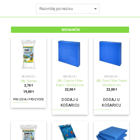
MEHANIČKI
MEHANIČKI
MEHANIČKI
MEHANIČKI
JBL Coarse Filter
JBL Fine Filter Foam
JBL Symec
Foam 50x50x5 cm
50x50x5 cm
2,70
€
–
22,00
22,00
€
€
19,00
€
DODAJ U
DODAJ U
POGLEDAJ PROIZVODE
KOŠARICU
KOŠARICU