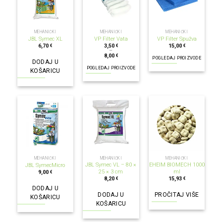
MEHANIČKI
MEHANIČKI
MEHANIČKI
JBL Symec XL
VP Filter Vata
VP Filter Spužva
6,70
3,50
15,00
€
€
€
–
8,00
€
POGLEDAJ PROIZVODE
DODAJ U
POGLEDAJ PROIZVODE
KOŠARICU
NEMA NA ZALIHI
MEHANIČKI
MEHANIČKI
MEHANIČKI
JBL Symec VL – 80 ×
EHEIM BIOMECH 1000
JBL SymecMicro
25 × 3 cm
ml
9,00
€
8,20
15,93
€
€
DODAJ U
DODAJ U
PROČITAJ VIŠE
KOŠARICU
KOŠARICU