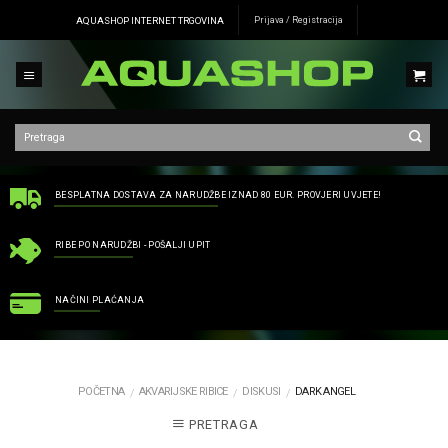
Skip
AQUASHOP INTERNET TRGOVINA
Prijava / Registracija
to
content
BESPLATNA DOSTAVA ZA NARUDŽBE IZNAD 80 EUR. PROVJERI UVJETE!
RIBE PO NARUDŽBI - POŠALJI UPIT
NAČINI PLAĆANJA
POČETNA
AKVARIJSKE RIBICE
DISKUSI
DARK ANGEL
/
/
/
PRETRAGA