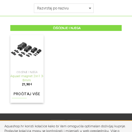
ČIŠĆENJE I NJEGA
NEMA NA ZALIHI
ČIŠĆENJE I NJEGA
Aquael magnet 2in1 3-
8mm
21,90
€
PROČITAJ VIŠE
Aquashop.hr koristi kolačiće kako bi Vam omogućila optimalan doživljaj kupnje.
Postavke kolačića mogu se kontrolirati i mijenjati u web pregledniku. Više o