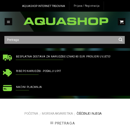
Skip
AQUASHOP INTERNET TRGOVINA
Prijava / Registracija
to
content
BESPLATNA DOSTAVA ZA NARUDŽBE IZNAD 80 EUR. PROVJERI UVJETE!
RIBE PO NARUDŽBI - POŠALJI UPIT
NAČINI PLAĆANJA
POČETNA
MORSKA AKVARISTIKA
ČIŠĆENJE I NJEGA
/
/
PRETRAGA