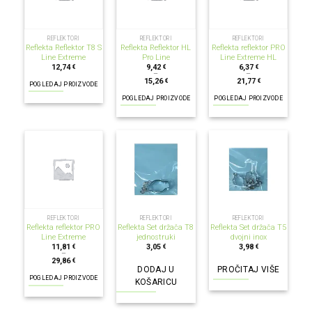
REFLEKTORI
REFLEKTORI
REFLEKTORI
Reflekta Reflektor T8 S
Reflekta Reflektor HL
Reflekta reflektor PRO
Line Extreme
Pro Line
Line Extreme HL
12,74
9,42
6,37
€
€
€
–
–
15,26
21,77
€
€
POGLEDAJ PROIZVODE
POGLEDAJ PROIZVODE
POGLEDAJ PROIZVODE
NEMA NA ZALIHI
REFLEKTORI
REFLEKTORI
REFLEKTORI
Reflekta reflektor PRO
Reflekta Set držača T8
Reflekta Set držača T5
Line Extreme
jednostruki
dvojni inox
11,81
3,05
3,98
€
€
€
–
29,86
€
DODAJ U
PROČITAJ VIŠE
POGLEDAJ PROIZVODE
KOŠARICU