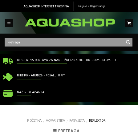
Skip
AQUASHOP INTERNET TRGOVINA
Prijava / Registracija
to
content
BESPLATNA DOSTAVA ZA NARUDŽBE IZNAD 80 EUR. PROVJERI UVJETE!
RIBE PO NARUDŽBI - POŠALJI UPIT
NAČINI PLAĆANJA
POČETNA
AKVARISTIKA
RASVJETA
REFLEKTORI
/
/
/
PRETRAGA