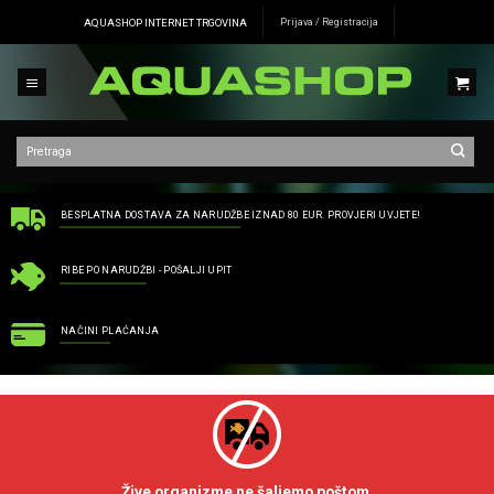
Skip
AQUASHOP INTERNET TRGOVINA
Prijava / Registracija
to
content
BESPLATNA DOSTAVA ZA NARUDŽBE IZNAD 80 EUR. PROVJERI UVJETE!
RIBE PO NARUDŽBI - POŠALJI UPIT
NAČINI PLAĆANJA
Žive organizme ne šaljemo poštom.