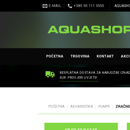
Skip
E-MAIL
+385 95 111 5555
AQUASHO
to
content
POČETNA
TRGOVINA
KONTAKT
AKCI
BESPLATNA DOSTAVA ZA NARUDŽBE IZNAD
EUR. PROVJERI UVJETE!
POČETNA
AKVARISTIKA
PUMPE
ZRAČNE
/
/
/