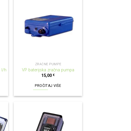
NEMA NA ZALIHI
ZRAČNE PUMPE
 l/h
VP baterijska zračna pumpa
15,00
€
PROČITAJ VIŠE