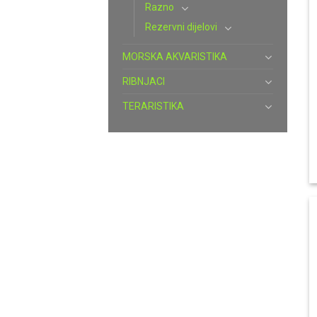
Razno
Rezervni dijelovi
MORSKA AKVARISTIKA
RIBNJACI
TERARISTIKA