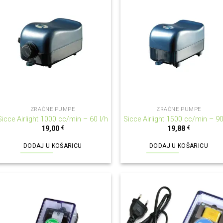
ZRAČNE PUMPE
ZRAČNE PUMPE
Sicce Airlight 1000 cc/min – 60 l/h
Sicce Airlight 1500 cc/min – 90
19,00
€
19,88
€
DODAJ U KOŠARICU
DODAJ U KOŠARICU