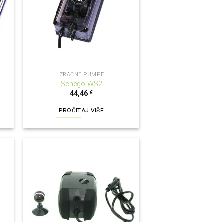
NEMA NA ZALIHI
ZRAČNE PUMPE
Schego WS2
44,46
€
PROČITAJ VIŠE
NEMA NA ZALIHI