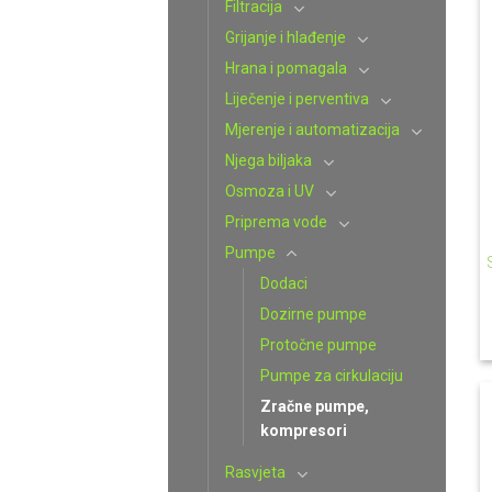
Filtracija
Grijanje i hlađenje
Hrana i pomagala
Liječenje i perventiva
Mjerenje i automatizacija
Njega biljaka
Osmoza i UV
Priprema vode
Pumpe
Dodaci
Dozirne pumpe
Protočne pumpe
Pumpe za cirkulaciju
Zračne pumpe,
kompresori
Rasvjeta