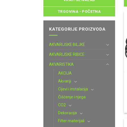
TRGOVINA - POČETNA
KATEGORIJE PROIZVODA
AKVARIJSKE BILJKE
AKVARIJSKE RIBICE
AKVARISTIKA
AKCIJA
Akvariji
Cijevi i instalacija
Čišćenje i njega
CO2
Dekoracija
Filter materijali