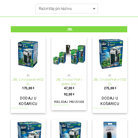
JBL
JBL
JBL
JBL
JBL Cristalprofi e902
JBL Cristal Profi i
JBL CristalProfi e1502
GL
green line
GL
175,00
47,00
275,00
€
€
€
–
92,00
€
DODAJ U
DODAJ U
POGLEDAJ PROIZVODE
KOŠARICU
KOŠARICU