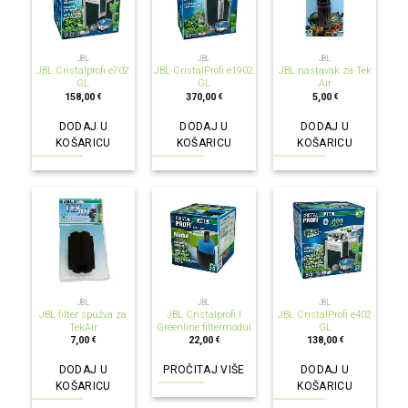
JBL
JBL
JBL
JBL Cristalprofi e702
JBL CristalProfi e1902
JBL nastavak za Tek
GL
GL
Air
158,00
370,00
5,00
€
€
€
DODAJ U
DODAJ U
DODAJ U
KOŠARICU
KOŠARICU
KOŠARICU
NEMA NA ZALIHI
JBL
JBL
JBL
JBL filter spužva za
JBL Cristalprofi I
JBL CristalProfi e402
TekAir
Greenline filtermodul
GL
7,00
22,00
138,00
€
€
€
DODAJ U
PROČITAJ VIŠE
DODAJ U
KOŠARICU
KOŠARICU