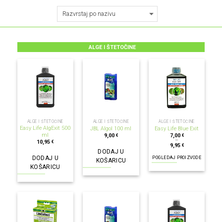
ALGE I ŠTETOČINE
ALGE I ŠTETOČINE
ALGE I ŠTETOČINE
ALGE I ŠTETOČINE
Easy Life AlgExit 500
JBL Algol 100 ml
Easy Life Blue Exit
ml
9,00
7,00
€
€
–
10,95
€
9,95
€
DODAJ U
DODAJ U
POGLEDAJ PROIZVODE
KOŠARICU
KOŠARICU