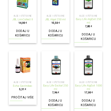
ALGE I ŠTETOČINE
ALGE I ŠTETOČINE
ALGE I ŠTETOČINE
Easy Life AlgExit 250
JBL LimCollect II
JBL Algol 250 ml
ml
14,00
15,50
€
€
7,85
€
DODAJ U
DODAJ U
DODAJ U
KOŠARICU
KOŠARICU
KOŠARICU
NEMA NA ZALIHI
ALGE I ŠTETOČINE
ALGE I ŠTETOČINE
ALGE I ŠTETOČINE
Easy Life Excital 250
Easy Life AlgExit 1000
Esha Gastrobac
ml
ml
5,31
€
7,96
17,00
€
€
PROČITAJ VIŠE
DODAJ U
DODAJ U
KOŠARICU
KOŠARICU