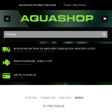
Skip
AQUASHOP INTERNET TRGOVINA
Prijava / Registracija
to
content
BESPLATNA DOSTAVA ZA NARUDŽBE IZNAD 80 EUR. PROVJERI UVJETE!
RIBE PO NARUDŽBI - POŠALJI UPIT
NAČINI PLAĆANJA
POČETNA
TERARISTIKA
RASVJETA
RAZNO
/
/
/
PRETRAGA