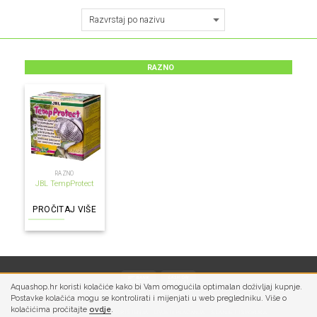
RAZNO
RAZNO
JBL TempProtect
PROČITAJ VIŠE
Aquashop.hr koristi kolačiće kako bi Vam omogućila optimalan doživljaj kupnje.
Postavke kolačića mogu se kontrolirati i mijenjati u web pregledniku. Više o
kolačićima pročitajte
ovdje
.
PRIVATNOST
UVJETI KORIŠTENJA
UVJETI PLAĆANJA
SLANJE I ISPORUKA