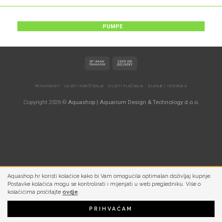
PUMPE
PRIVATNOST
UVJETI KORIŠTENJA
UVJETI PLAĆANJA
SLANJE I ISPORUKA
Copyright 2026 ©
Aquashop | Aquarium Design & Technology d.o.o.
Aquashop.hr koristi kolačiće kako bi Vam omogućila optimalan doživljaj kupnje.
Postavke kolačića mogu se kontrolirati i mijenjati u web pregledniku. Više o
kolačićima pročitajte
ovdje
.
PRIHVAĆAM