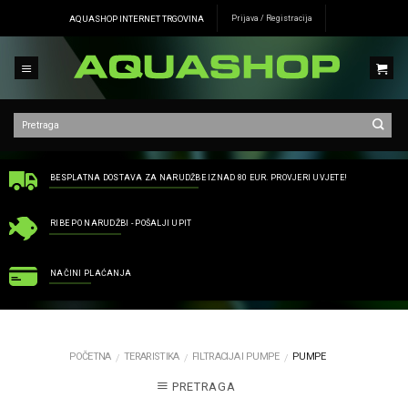
Skip
AQUASHOP INTERNET TRGOVINA
Prijava / Registracija
to
content
BESPLATNA DOSTAVA ZA NARUDŽBE IZNAD 80 EUR. PROVJERI UVJETE!
RIBE PO NARUDŽBI - POŠALJI UPIT
NAČINI PLAĆANJA
POČETNA
TERARISTIKA
FILTRACIJA I PUMPE
PUMPE
/
/
/
PRETRAGA