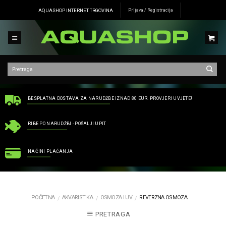
Skip
AQUASHOP INTERNET TRGOVINA
Prijava / Registracija
to
content
BESPLATNA DOSTAVA ZA NARUDŽBE IZNAD 80 EUR. PROVJERI UVJETE!
RIBE PO NARUDŽBI - POŠALJI UPIT
NAČINI PLAĆANJA
POČETNA
AKVARISTIKA
OSMOZA I UV
REVERZNA OSMOZA
/
/
/
PRETRAGA