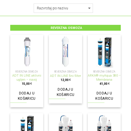
REVERZNA OSMOZA
REVERZNA OSMOZA
REVERZNA OSMOZA
REVERZNA OSMOZA
ADT IN LINE aktivni
ARKA® myAqua 380 –
ADT IN LINE fini filter
ugljen – navoj
Membrana
12,00
€
15,00
41,00
€
€
DODAJ U
DODAJ U
DODAJ U
KOŠARICU
KOŠARICU
KOŠARICU