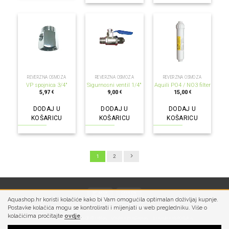
REVERZNA OSMOZA
REVERZNA OSMOZA
REVERZNA OSMOZA
VP spojnica 3/4″
Sigurnosni ventil 1/4″
Aquili PO4 / NO3 filter
5,97
9,00
15,00
€
€
€
DODAJ U
DODAJ U
DODAJ U
KOŠARICU
KOŠARICU
KOŠARICU
1
2
Aquashop.hr koristi kolačiće kako bi Vam omogućila optimalan doživljaj kupnje.
Postavke kolačića mogu se kontrolirati i mijenjati u web pregledniku. Više o
kolačićima pročitajte
ovdje
.
PRIVATNOST
UVJETI KORIŠTENJA
UVJETI PLAĆANJA
SLANJE I ISPORUKA