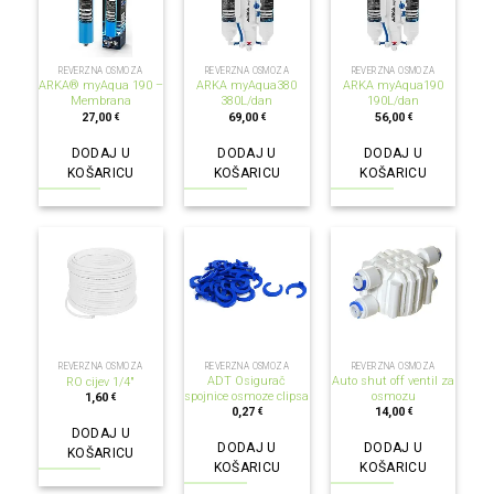
REVERZNA OSMOZA
REVERZNA OSMOZA
REVERZNA OSMOZA
ARKA® myAqua 190 –
ARKA myAqua380
ARKA myAqua190
Membrana
380L/dan
190L/dan
27,00
69,00
56,00
€
€
€
DODAJ U
DODAJ U
DODAJ U
KOŠARICU
KOŠARICU
KOŠARICU
REVERZNA OSMOZA
REVERZNA OSMOZA
REVERZNA OSMOZA
ADT Osigurač
Auto shut off ventil za
RO cijev 1/4″
spojnice osmoze clipsa
osmozu
1,60
€
0,27
14,00
€
€
DODAJ U
DODAJ U
DODAJ U
KOŠARICU
KOŠARICU
KOŠARICU