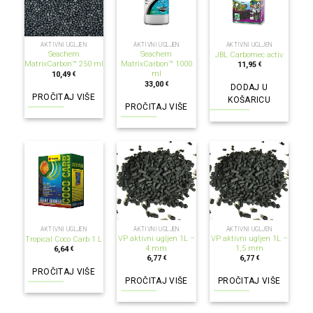
NEMA NA ZALIHI
NEMA NA ZALIHI
AKTIVNI UGLJEN
AKTIVNI UGLJEN
AKTIVNI UGLJEN
Seachem
Seachem
JBL Carbomec activ
MatrixCarbon™ 250 ml
MatrixCarbon™ 1000
11,95
€
ml
10,49
€
33,00
€
DODAJ U
PROČITAJ VIŠE
KOŠARICU
PROČITAJ VIŠE
NEMA NA ZALIHI
NEMA NA ZALIHI
NEMA NA ZALIHI
AKTIVNI UGLJEN
AKTIVNI UGLJEN
AKTIVNI UGLJEN
VP aktivni ugljen 1L –
VP aktivni ugljen 1L –
Tropical Coco Carb 1 L
4 mm
1,5 mm
6,64
€
6,77
6,77
€
€
PROČITAJ VIŠE
PROČITAJ VIŠE
PROČITAJ VIŠE