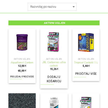
AKTIVNI UGLJEN
NEMA NA ZALIHI
AKTIVNI UGLJEN
AKTIVNI UGLJEN
AKTIVNI UGLJEN
JBL Carbomec ultra
Aquaforest Carbon
Tropical Carbolit 1 L
carbon
12,00
5,44
€
€
–
15,26
€
65,00
€
PROČITAJ VIŠE
DODAJ U
POGLEDAJ PROIZVODE
KOŠARICU