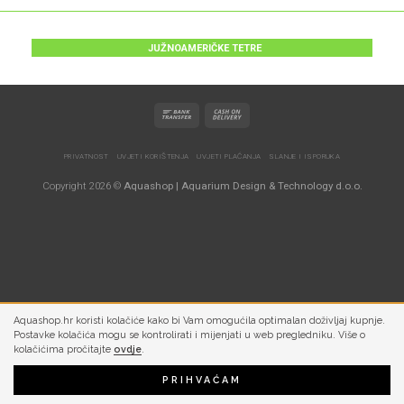
JUŽNOAMERIČKE TETRE
PRIVATNOST
UVJETI KORIŠTENJA
UVJETI PLAĆANJA
SLANJE I ISPORUKA
Copyright 2026 ©
Aquashop | Aquarium Design & Technology d.o.o.
Aquashop.hr koristi kolačiće kako bi Vam omogućila optimalan doživljaj kupnje.
Postavke kolačića mogu se kontrolirati i mijenjati u web pregledniku. Više o
kolačićima pročitajte
ovdje
.
PRIHVAĆAM