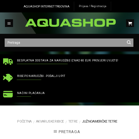
Skip
AQUASHOP INTERNET TRGOVINA
Prijava / Registracija
to
content
BESPLATNA DOSTAVA ZA NARUDŽBE IZNAD 80 EUR. PROVJERI UVJETE!
RIBE PO NARUDŽBI - POŠALJI UPIT
NAČINI PLAĆANJA
POČETNA
AKVARIJSKE RIBICE
TETRE
JUŽNOAMERIČKE TETRE
/
/
/
PRETRAGA