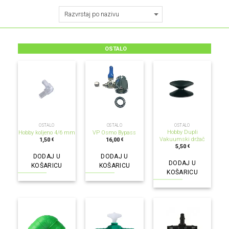
OSTALO
OSTALO
OSTALO
OSTALO
Hobby Dupli
Hobby koljeno 4/6 mm
VP Osmo Bypass
Vakuumski držač
1,50
16,00
€
€
5,50
€
DODAJ U
DODAJ U
DODAJ U
KOŠARICU
KOŠARICU
KOŠARICU