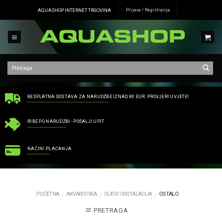
Skip
AQUASHOP INTERNET TRGOVINA
Prijava / Registracija
to
content
BESPLATNA DOSTAVA ZA NARUDŽBE IZNAD 80 EUR. PROVJERI UVJETE!
RIBE PO NARUDŽBI - POŠALJI UPIT
NAČINI PLAĆANJA
POČETNA
AKVARISTIKA
CIJEVI I INSTALACIJA
OSTALO
/
/
/
PRETRAGA