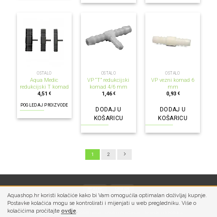
OSTALO
OSTALO
OSTALO
Aqua Medic
VP “T” redukcijski
VP vezni komad 6
redukcijski T komad
komad 4/6 mm
mm
4,51
1,46
0,93
€
€
€
POGLEDAJ PROIZVODE
DODAJ U
DODAJ U
KOŠARICU
KOŠARICU
1
2
Aquashop.hr koristi kolačiće kako bi Vam omogućila optimalan doživljaj kupnje.
Postavke kolačića mogu se kontrolirati i mijenjati u web pregledniku. Više o
kolačićima pročitajte
ovdje
.
PRIVATNOST
UVJETI KORIŠTENJA
UVJETI PLAĆANJA
SLANJE I ISPORUKA