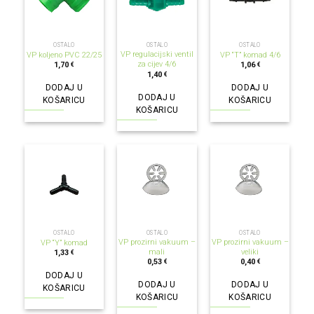
OSTALO
OSTALO
OSTALO
VP regulacijski ventil
VP koljeno PVC 22/25
VP “T” komad 4/6
za cijev 4/6
1,70
1,06
€
€
1,40
€
DODAJ U
DODAJ U
DODAJ U
KOŠARICU
KOŠARICU
KOŠARICU
OSTALO
OSTALO
OSTALO
VP prozirni vakuum –
VP prozirni vakuum –
VP “Y” komad
mali
veliki
1,33
€
0,53
0,40
€
€
DODAJ U
DODAJ U
DODAJ U
KOŠARICU
KOŠARICU
KOŠARICU