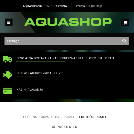
Skip
AQUASHOP INTERNET TRGOVINA
Prijava / Registracija
to
content
BESPLATNA DOSTAVA ZA NARUDŽBE IZNAD 80 EUR. PROVJERI UVJETE!
RIBE PO NARUDŽBI - POŠALJI UPIT
NAČINI PLAĆANJA
POČETNA
AKVARISTIKA
PUMPE
PROTOČNE PUMPE
/
/
/
PRETRAGA