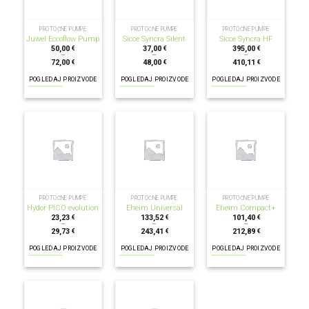
PROTOČNE PUMPE
PROTOČNE PUMPE
PROTOČNE PUMPE
Juwel Eccoflow Pump
Sicce Syncra Silent
Sicce Syncra HF
50,00
37,00
395,00
€
€
€
–
–
–
72,00
48,00
410,11
€
€
€
POGLEDAJ PROIZVODE
POGLEDAJ PROIZVODE
POGLEDAJ PROIZVODE
PROTOČNE PUMPE
PROTOČNE PUMPE
PROTOČNE PUMPE
Hydor PICO evolution
Eheim Universal
Eheim Compact+
23,23
133,52
101,40
€
€
€
–
–
–
29,73
243,41
212,89
€
€
€
POGLEDAJ PROIZVODE
POGLEDAJ PROIZVODE
POGLEDAJ PROIZVODE