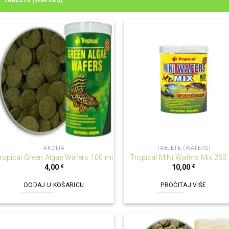
TABLETE (WAFERS)
NEMA NA ZALIHI
AKCIJA
TABLETE (WAFERS)
ropical Green Algae Wafers 100 ml
Tropical MiNi Wafers Mix 250
4,00
€
10,00
€
DODAJ U KOŠARICU
PROČITAJ VIŠE