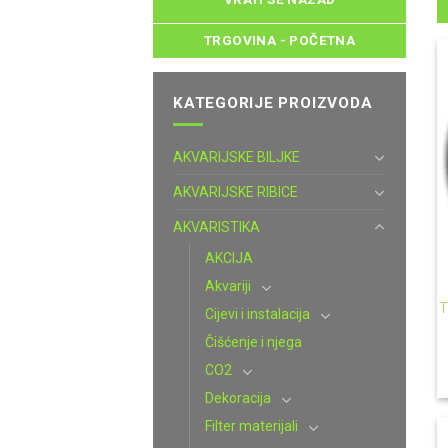
TRGOVINA - POČETNA
KATEGORIJE PROIZVODA
AKVARIJSKE BILJKE
AKVARIJSKE RIBICE
AKVARISTIKA
AKCIJA
Akvariji
T
Cijevi i instalacija
Čišćenje i njega
CO2
Dekoracija
Filter materijali