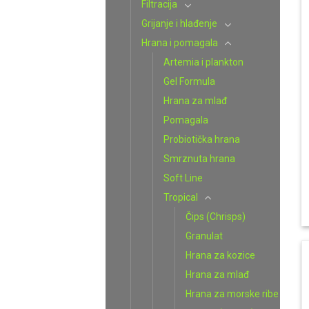
Filtracija
Grijanje i hlađenje
Hrana i pomagala
Artemia i plankton
Gel Formula
Hrana za mlađ
Pomagala
Probiotička hrana
Smrznuta hrana
Soft Line
Tropical
Čips (Chrisps)
Granulat
Hrana za kozice
Hrana za mlađ
Hrana za morske ribe