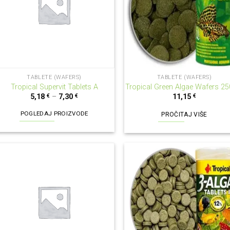
NEMA NA ZALIHI
TABLETE (WAFERS)
TABLETE (WAFERS)
Tropical Supervit Tablets A
Tropical Green Algae Wafers 25
5,18
€
–
7,30
€
11,15
€
POGLEDAJ PROIZVODE
PROČITAJ VIŠE
NEMA NA ZALIHI