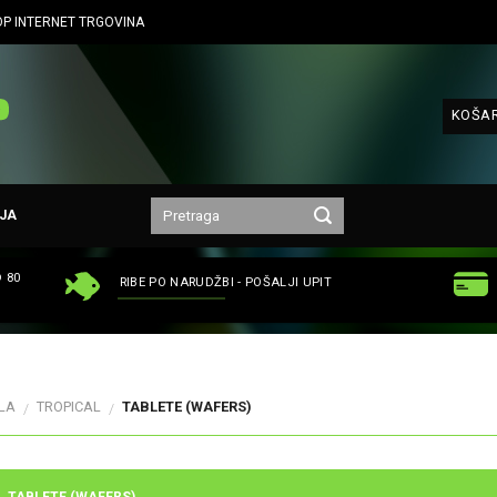
P INTERNET TRGOVINA
KOŠAR
JA
 80
RIBE PO NARUDŽBI - POŠALJI UPIT
LA
TROPICAL
TABLETE (WAFERS)
/
/