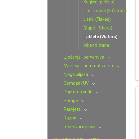
Kuglice (pellets)
Liofilizirana (FD) hrana
Listići (Flakes)
Štapići (Sticks)
Tablete (Wafers)
Vikend hrana
Liječenje i perventiva
Mjerenje i automatizacija
Njega biljaka
Osmoza i UV
Priprema vode
Pumpe
Rasvjeta
Razno
Rezervni dijelovi