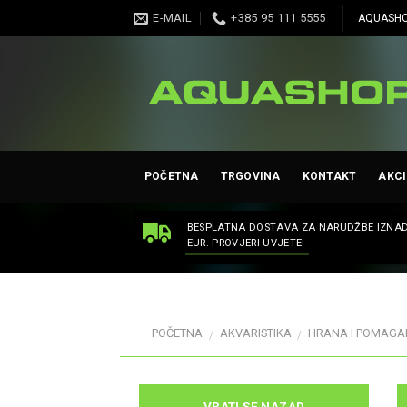
Skip
E-MAIL
+385 95 111 5555
AQUASHO
to
content
POČETNA
TRGOVINA
KONTAKT
AKCI
BESPLATNA DOSTAVA ZA NARUDŽBE IZNAD
EUR. PROVJERI UVJETE!
POČETNA
AKVARISTIKA
HRANA I POMAGA
/
/