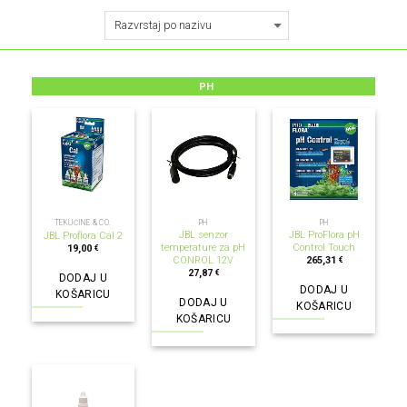
PH
TEKUĆINE & CO.
PH
PH
JBL senzor
JBL ProFlora pH
JBL Proflora Cal 2
temperature za pH
Control Touch
19,00
€
CONROL 12V
265,31
€
27,87
€
DODAJ U
DODAJ U
KOŠARICU
DODAJ U
KOŠARICU
KOŠARICU