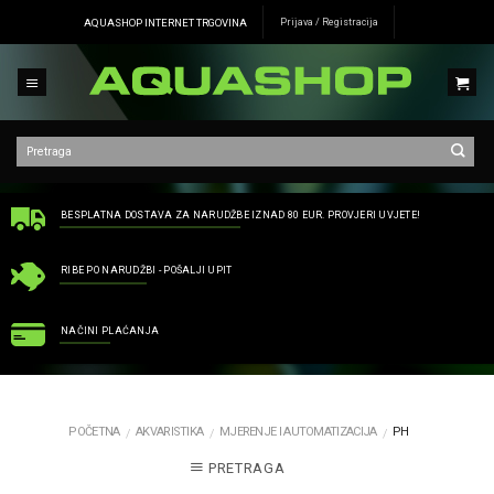
Skip
AQUASHOP INTERNET TRGOVINA
Prijava / Registracija
to
content
BESPLATNA DOSTAVA ZA NARUDŽBE IZNAD 80 EUR. PROVJERI UVJETE!
RIBE PO NARUDŽBI - POŠALJI UPIT
NAČINI PLAĆANJA
POČETNA
AKVARISTIKA
MJERENJE I AUTOMATIZACIJA
PH
/
/
/
PRETRAGA