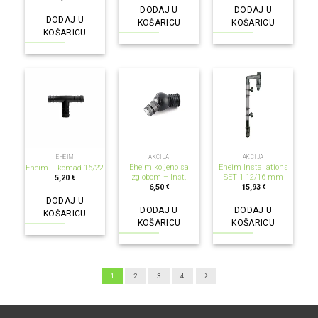
DODAJ U
DODAJ U
DODAJ U
KOŠARICU
KOŠARICU
KOŠARICU
EHEIM
AKCIJA
AKCIJA
Eheim koljeno sa
Eheim Installations
Eheim T komad 16/22
zglobom – Inst.
SET 1 12/16 mm
5,20
€
6,50
15,93
€
€
DODAJ U
DODAJ U
DODAJ U
KOŠARICU
KOŠARICU
KOŠARICU
1
2
3
4