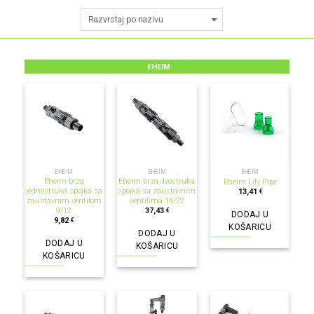
EHEIM
EHEIM
EHEIM
EHEIM
Eheim brza
Eheim brza dvostruka
Eheim Lily Pipe
jednostruka spojka sa
spojka sa zaustavnim
13,41
€
zaustavnim ventilom
ventilima 16/22
9/12
37,43
€
DODAJ U
9,82
€
KOŠARICU
DODAJ U
DODAJ U
KOŠARICU
KOŠARICU