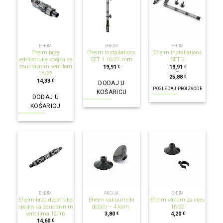
EHEIM
EHEIM
EHEIM
Eheim brza
Eheim Installations
Eheim Installations
jednostruka spojka sa
SET 1 16/22 mm
SET 2
zaustavnim ventilom
19,91
19,91
€
€
–
16/22
25,88
€
14,33
€
DODAJ U
POGLEDAJ PROIZVODE
KOŠARICU
DODAJ U
KOŠARICU
EHEIM
AKCIJA
EHEIM
Eheim brza dvostruka
Eheim vakuumski
Eheim vakum za cijev
spojka sa zaustavnim
držači – 4 kom.
16/22
ventilima 12/16
3,80
4,20
€
€
14,60
€