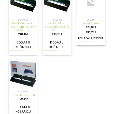
POKLOPCI
POKLOPCI
POKLOPCI
Juwel Multilux II –
Juwel Multilux II –
Juwel Duolox
100/40 cm / 2×45 W
80/35 cm / 2×28 W
123,03
€
–
(895mm)
(590 mm)
139,23
€
248,46
213,15
€
€
POGLEDAJ PROIZVODE
DODAJ U
DODAJ U
KOŠARICU
KOŠARICU
POKLOPCI
Juwel Monolux 60
100,34
€
DODAJ U
KOŠARICU