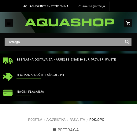
Skip
AQUASHOP INTERNET TRGOVINA
Prijava / Registracija
to
content
BESPLATNA DOSTAVA ZA NARUDŽBE IZNAD 80 EUR. PROVJERI UVJETE!
RIBE PO NARUDŽBI - POŠALJI UPIT
NAČINI PLAĆANJA
POČETNA
AKVARISTIKA
RASVJETA
POKLOPCI
/
/
/
PRETRAGA