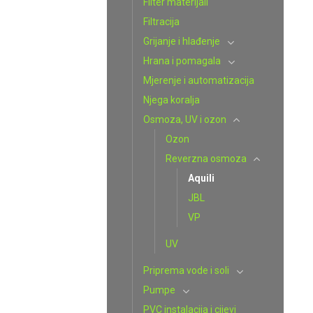
Filter materijali
Filtracija
Grijanje i hlađenje
Hrana i pomagala
Mjerenje i automatizacija
Njega koralja
Osmoza, UV i ozon
Ozon
Reverzna osmoza
Aquili
JBL
VP
UV
Priprema vode i soli
Pumpe
PVC instalacija i cijevi