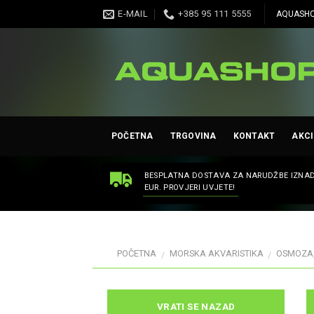
Skip
E-MAIL
+385 95 111 5555
AQUASHO
to
content
POČETNA
TRGOVINA
KONTAKT
AKCI
BESPLATNA DOSTAVA ZA NARUDŽBE IZNAD
EUR. PROVJERI UVJETE!
POČETNA
MORSKA AKVARISTIKA
OSMOZA,
/
/