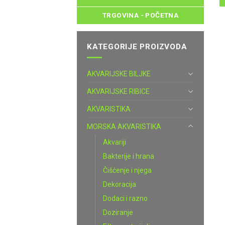
TRGOVINA - POČETNA
KATEGORIJE PROIZVODA
AKVARIJSKE BILJKE
AKVARIJSKE RIBICE
AKVARISTIKA
MORSKA AKVARISTIKA
Akvariji
Bakterije i hrana
Čišćenje i njega
Dekoracija
Dodaci i razno
Doziranje