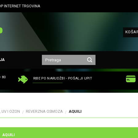
P INTERNET TRGOVINA
KOŠAR
JA
 80
RIBE PO NARUDŽBI - POŠALJI UPIT
 UV I OZON
REVERZNA OSMOZA
AQUILI
/
/
AQUILI