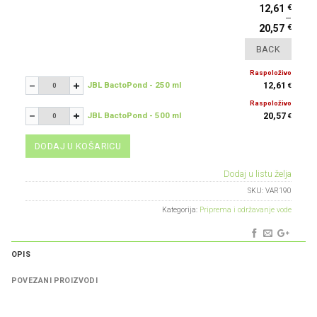
€
12,61
–
€
20,57
Raspoloživo
JBL BactoPond - 250 ml
12,61
€
-
+
Raspoloživo
JBL BactoPond - 500 ml
20,57
€
-
+
DODAJ U KOŠARICU
Dodaj u listu želja
SKU:
VAR190
Kategorija:
Priprema i održavanje vode
OPIS
POVEZANI PROIZVODI