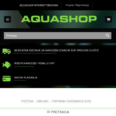
Skip
AQUASHOP INTERNET TRGOVINA
Prijava / Registracija
to
content
BESPLATNA DOSTAVA ZA NARUDŽBE IZNAD 80 EUR. PROVJERI UVJETE!
RIBE PO NARUDŽBI - POŠALJI UPIT
NAČINI PLAĆANJA
POČETNA
RIBNJACI
PRIPREMA I ODRŽAVANJE VODE
/
/
PRETRAGA